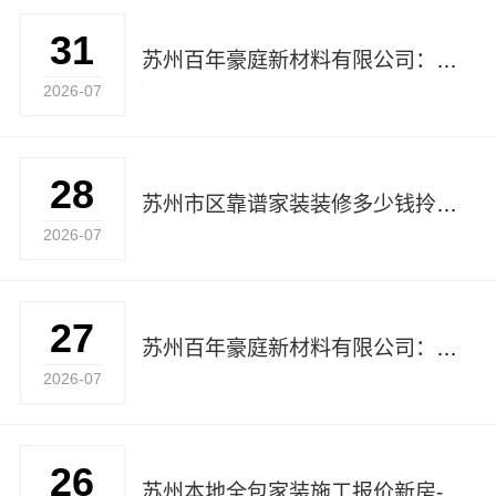
31
苏州百年豪庭新材料有限公司：苏州市区专业家装服务报价老房翻新
2026-07
28
苏州市区靠谱家装装修多少钱拎包入住？百年豪庭新材料有限公司透明报价
2026-07
27
苏州百年豪庭新材料有限公司：苏州市区一站式家装报价老房翻新
2026-07
26
苏州本地全包家装施工报价新房-百年豪庭